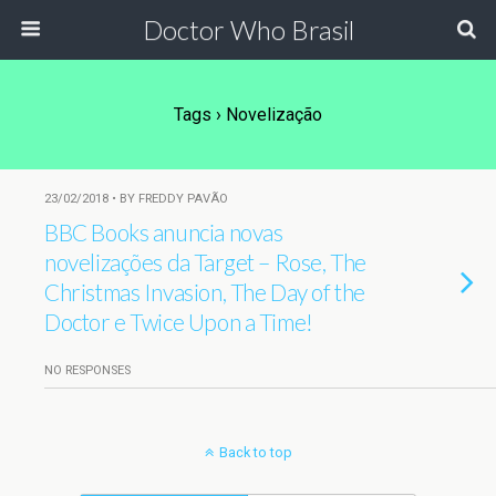
Doctor Who Brasil
Tags › Novelização
23/02/2018 • BY FREDDY PAVÃO
BBC Books anuncia novas
novelizações da Target – Rose, The
Christmas Invasion, The Day of the
Doctor e Twice Upon a Time!
NO RESPONSES
Back to top