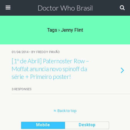
Doctor Who Brasil
Tags › Jenny Flint
01/04/2014 • BY FREDDY PAVÃO
[1º de Abril] Paternoster Row –
Moffat anuncia novo spinoff da
série + Primeiro poster!
3 RESPONSES
Back to top
Mobile
Desktop