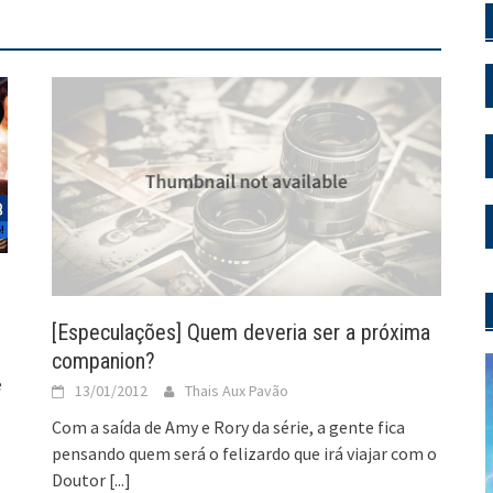
[Especulações] Quem deveria ser a próxima
companion?
e
13/01/2012
Thais Aux Pavão
Com a saída de Amy e Rory da série, a gente fica
pensando quem será o felizardo que irá viajar com o
Doutor
[...]