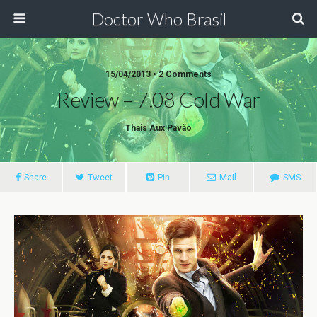
Doctor Who Brasil
15/04/2013 • 2 Comments
Review – 7.08 Cold War
Thais Aux Pavão
Share
Tweet
Pin
Mail
SMS