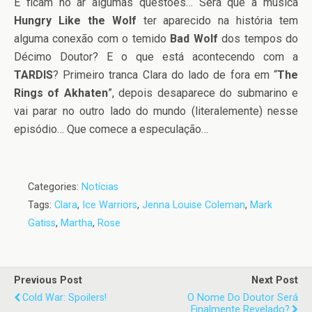
E ficam no ar algumas questões… Será que a música
Hungry Like the Wolf
ter aparecido na história tem
alguma conexão com o temido
Bad Wolf
dos tempos do
Décimo Doutor? E o que está acontecendo com a
TARDIS
? Primeiro tranca Clara do lado de fora em “
The
Rings of Akhaten
”, depois desaparece do submarino e
vai parar no outro lado do mundo (literalemente) nesse
episódio… Que comece a especulação…
Categories:
Notícias
Tags:
Clara
,
Ice Warriors
,
Jenna Louise Coleman
,
Mark
Gatiss
,
Martha
,
Rose
Previous Post
Next Post
Cold War: Spoilers!
O Nome Do Doutor Será
Finalmente Revelado?